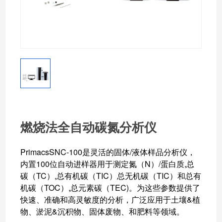
燃烧法全自动碳氮分析仪
PrimacsSNC-100
是灵活的固体
/
液体样品分析仪，
内置
100
位自动进样器用于测定氮（
N
）
/
蛋白质
,
总
碳（
TC
）
,
总有机碳（
TIC
）总无机碳（
TIC
）和总有
机碳（
TOC
）
,
总元素碳（
TEC)
。为这些参数提供了
快速、准确和高灵敏度的分析，广泛应用于土壤
&
植
物、淤泥
&
沉积物、固体废物、和肥料等领域。