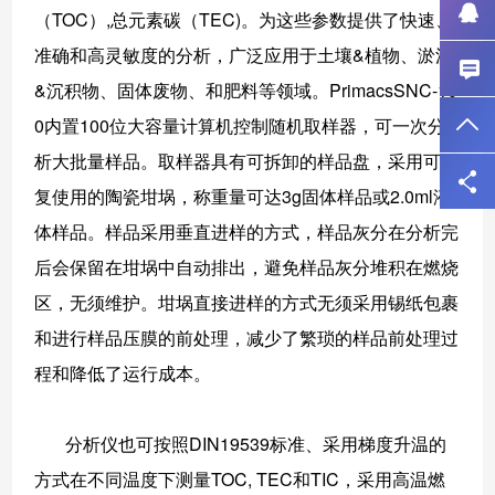
（TOC）,总元素碳（TEC)。为这些参数提供了快速、
准确和高灵敏度的分析，广泛应用于土壤&植物、淤泥
&沉积物、固体废物、和肥料等领域。
PrimacsSNC-10
0内置100位大容量计算机控制随机取样器，可一次分
析大批量样品。取样器具有可拆卸的样品盘，采用可反
复使用的陶瓷坩埚，称重量可达3g固体样品或2.0ml液
体样品。样品采用垂直进样的方式，样品灰分在分析完
后会保留在坩埚中自动排出，避免样品灰分堆积在燃烧
区，无须维护。坩埚直接进样的方式无须采用锡纸包裹
和进行样品压膜的前处理，减少了繁琐的样品前处理过
程和降低了运行成本。
分析仪也可按照DIN19539标准、采用梯度升温的
方式在不同温度下测量TOC, TEC和TIC，采用高温燃